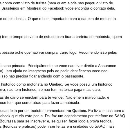
 conta com visto de turista (para quem ainda nao pegou o visto de
 Brasileiros em Montreal do Facebook voce encontra o contato dela.
de residencia. O que e bem importante para a carteira de motorista.
m o tempo do visto de estudo para tirar a carteira de motorista, quem
 pessoa ache que nao vai comprar carro logo. Recomendo isso pelas
ficacao primaria. Principalmente se voce nao tiver direito a Assurance
o). Isto ajuda na integracao pois ao pedir identificacao voce nao
 isso nao precisa ficar andando com o passaporte.
 historico como motorista no Quebec. Se voce possui um historico
ra, nao tem historico, se nao tem historico paga mais caro.
jas de carro se enrolam para te vender. Nao e nem ma-vontade, e
ce tem que correr atras para fazer a matricula.
raducao feita por um tradutor juramentado
no Quebec.
Eu fiz a minha com a
cebook que ela esta por la. Dai faz um agendamento por telefone no SAAQ
Bourassa para se inscrever e, se quiser, fazer logo a prova teorica.
s (teoricas e praticas) podem ser feitas em unidades do SAAQ mais