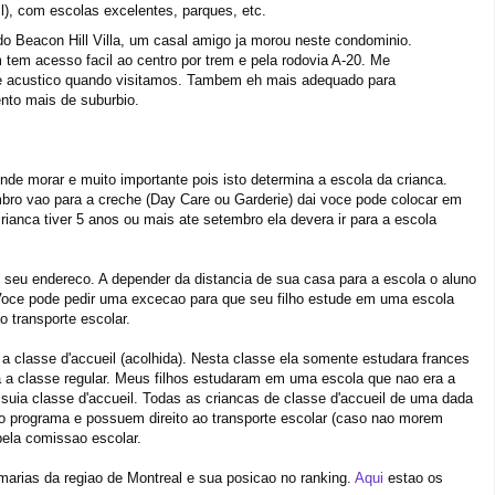
l), com escolas excelentes, parques, etc.
o Beacon Hill Villa, um casal amigo ja morou neste condominio.
tem acesso facil ao centro por trem e pela rodovia A-20. Me
 e acustico quando visitamos. Tambem eh mais adequado para
nto mais de suburbio.
nde morar e muito importante pois isto determina a escola da crianca.
o vao para a creche (Day Care ou Garderie) dai voce pode colocar em
ianca tiver 5 anos ou mais ate setembro ela devera ir para a escola
 seu endereco. A depender da distancia de sua casa para a escola o aluno
r. Voce pode pedir uma excecao para que seu filho estude em uma escola
o transporte escolar.
a a classe d'accueil (acolhida). Nesta classe ela somente estudara frances
ra a classe regular. Meus filhos estudaram em uma escola que nao era a
ossuia classe d'accueil. Todas as criancas de classe d'accueil de uma dada
 programa e possuem direito ao transporte escolar (caso nao morem
 pela comissao escolar.
marias da regiao de Montreal e sua posicao no ranking.
Aqui
estao os