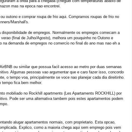
eguraram a onda para a chegada (cheguei com temperaturas abaixo de
mazon mas na epoca nao encontrei.
ou outono e comprar roupa de frio aqui. Compramos roupas de frio no
nners/Marshall's.
 a disponibilidade de empregos. Normalmente os empregos comecam a
verao (final de Julho/Agosto), melhora um pouquinho no Outono e
o na demanda de empregos no comercio no final do ano mas nao eh a
rBNB ou similar que possua facil acesso ao metro por duas semanas
initivo. Algumas pessoas vao argumentar que e caro fazer isso, concordo
e, o tempo voa, principalmente se voce nao planejar cada dia direitinho.
m tempo fica bem melhor.
to mobiliado no Rockhill apartments (Les Apartaments ROCKHILL) por
nitivo. Pode ser uma alternativa tambem pois estes apartamentos podem
empo.
ntando alugar apartamentos normais, com proprietario. Esta opcao,
omplicada. Explico, como a maioria chega aqui sem emprego pois vem