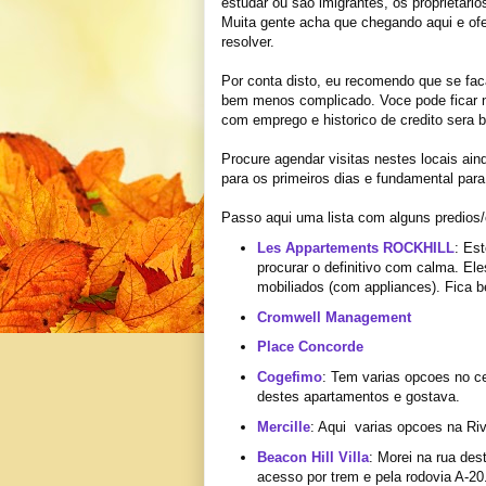
estudar ou sao imigrantes, os proprietario
Muita gente acha que chegando aqui e ofe
resolver.
Por conta disto, eu recomendo que se fac
bem menos complicado. Voce pode ficar n
com emprego e historico de credito sera b
Procure agendar visitas nestes locais ain
para os primeiros dias e fundamental para
Passo aqui uma lista com alguns predios/
Les Appartements ROCKHILL
: Es
procurar o definitivo com calma. E
mobiliados (com appliances). Fica 
Cromwell Management
Place Concorde
Cogefimo
: Tem varias opcoes no 
destes apartamentos e gostava.
Mercille
: Aqui varias opcoes na Riv
Beacon Hill Villa
: Morei na rua des
acesso por trem e pela rodovia A-20