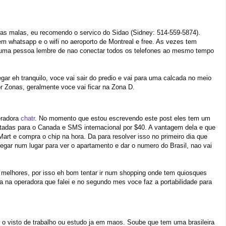
tas malas, eu recomendo o servico do Sidao (Sidney: 514-559-5874).
 whatsapp e o wifi no aeroporto de Montreal e free. As vezes tem
e uma pessoa lembre de nao conectar todos os telefones ao mesmo tempo
ar eh tranquilo, voce vai sair do predio e vai para uma calcada no meio
 Zonas, geralmente voce vai ficar na Zona D.
eradora
chatr
. No momento que estou escrevendo este post eles tem um
tadas para o Canada e SMS internacional por $40. A vantagem dela e que
art e compra o chip na hora. Da para resolver isso no primeiro dia que
gar num lugar para ver o apartamento e dar o numero do Brasil, nao vai
melhores, por isso eh bom tentar ir num shopping onde tem quiosques
 na operadora que falei e no segundo mes voce faz a portabilidade para
 visto de trabalho ou estudo ja em maos. Soube que tem uma brasileira