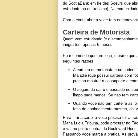
do ScotiaBank em Ile des Soeurs que abre
estudante ou de trabalho). Na comunidade
Com a conta aberta voce tem comprovante 
Carteira de Motorista
Quem vem estudando (e o acompanhante) te
imigra tem apenas 6 meses.
Eu recomendo que tire logo, mesmo que a
seguintes razoes:
A carteira de motorista e uma identi
Maladie (que possui carteira com fot
precisa mostrar o passaporte e com
O seguro do carro e baseado no seu
limpo paga menos. Se nao tem cartei
Quando voce nao tem carteira as lo
falta de conhecimento mesmo, dai vo
Para tirar a carteira voce precisa ter a t
Maria Lucia Tribuna, pode procurar no Fa
e vai no posto central do Boulevard Henri 
Passando voce marca a pratica. As prova