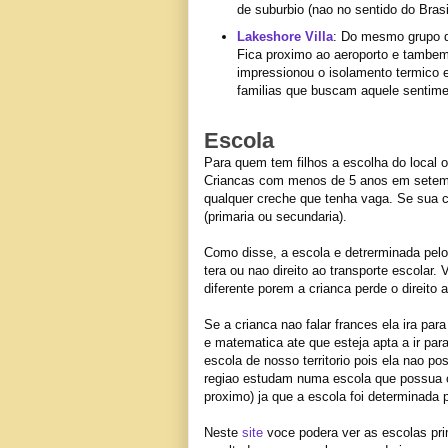
de suburbio (nao no sentido do Brasi
Lakeshore Villa
: Do mesmo grupo d
Fica proximo ao aeroporto e tambem 
impressionou o isolamento termico
familias que buscam aquele sentime
Escola
Para quem tem filhos a escolha do local o
Criancas com menos de 5 anos em setembr
qualquer creche que tenha vaga. Se sua cr
(primaria ou secundaria).
Como disse, a escola e detrerminada pelo
tera ou nao direito ao transporte escola
diferente porem a crianca perde o direito a
Se a crianca nao falar frances ela ira par
e matematica ate que esteja apta a ir pa
escola de nosso territorio pois ela nao p
regiao estudam numa escola que possua o
proximo) ja que a escola foi determinada
Neste
site
voce podera ver as escolas pri