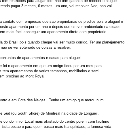
s tem restricoes para alugar pois nao tem garantia de receber o aluguel.
rendo pagar 3 meses, 6 meses, um ano, vai resolver. Nao, nao vai
a contato com empresas que sao proprietarias de predios pois o aluguel e
este apartmento por um ano e depois que estiver ambientado na cidade,
em mais facil conseguir um apartamento direto com proprietario.
da do Brasil pois quando chegar vai ser muito corrido. Ter um planejamento
 nao se ver soterrado de coisas a resolver.
conjuntos de apartamentos e casas para aluguel:
te foi o apartamento em que um amigo ficou por um mes para
les tem apartamentos de varios tamanhos, mobiliados e semi
bem proximo ao Mont Royal.
centro e em Cote des Neiges. Tenho um amigo que morou num
e Sud (ou South Shore) de Montreal na cidade de Longueil.
te condominio. Local mais afastado do centro porem com facilimo
. Esta opcao e para quem busca mais tranquilidade, a famosa vida