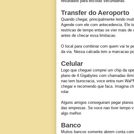
resultados para escolas secundarias.
Transfer do Aeroporto
Quando chegar, principalmente tendo mui
Agende com ele com antecedencia. Ele tem
restricao de tempo entao se vier mais d
antes de checar essa limitacao.
O local para combinar com quem vai te peg
da via. Nessa calcada tem a marcacao por
Celular
Logo que cheguei comprei um chip da op
plano de 4 Gigabytes com chamadas ilimi
nao tem burocracia, voce entra num Wal*M
chegar e recomendo que faca. Imagina che
rolar.
Alguns amigos conseguiram pegar planos 
das empresas. Se voce nao tiver tempo va
algo melhor.
Banco
Muitos bancos somente abrem conta com o