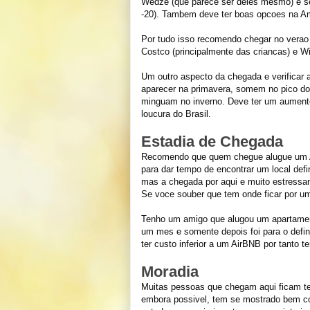
Wedze (que parece ser deles mesmo) e s
-20). Tambem deve ter boas opcoes na A
Por tudo isso recomendo chegar no verao 
Costco (principalmente das criancas) e Wi
Um outro aspecto da chegada e verificar
aparecer na primavera, somem no pico do 
minguam no inverno. Deve ter um aument
loucura do Brasil.
Estadia de Chegada
Recomendo que quem chegue alugue um Ai
para dar tempo de encontrar um local def
mas a chegada por aqui e muito estressant
Se voce souber que tem onde ficar por u
Tenho um amigo que alugou um apartamen
um mes e somente depois foi para o defi
ter custo inferior a um AirBNB por tanto t
Moradia
Muitas pessoas que chegam aqui ficam te
embora possivel, tem se mostrado bem c